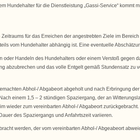
Hundehalter für die Dienstleistung „Gassi-Service“ kommt mi
s Zeitraums für das Erreichen der angestrebten Ziele im Bere
ils vom Hundehalter abhängig ist. Eine eventuelle Abschätzung
en oder Handeln des Hundehalters oder einem Verstoß gegen das
ng abzubrechen und das volle Entgelt gemäß Stundensatz zu v
chten Abhol-/ Abgabeort abgeholt und nach Erbringung der Di
. Nach einem 1,5 – 2 stündigen Spaziergang, der an Witterungs
wieder zum vereinbarten Abhol-/ Abgabeort zurückgebracht. Di
Dauer des Spaziergangs und Anfahrtszeit variieren.
ebracht werden, der vom vereinbarten Abhol-/ Abgeabeort abwei