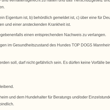
t- und verhaltensgerecht zu halten und das Tierschutzgesetz 
en.
n Eigentum ist, b) behördlich gemeldet ist, c) über eine für Deut
iten und einer ansteckenden Krankheit ist.
gebenenfalls einen entsprechenden Nachweis zu verlangen.
erungen im Gesundheitszustand des Hundes TOP DOGS Mannheim s
n soll, darf nicht gefährlich sein. Es dürfen keine Vorfälle b
leibend.
m und dem Hundehalter für Beratungs und/oder Einzelstunden e
bindlich.