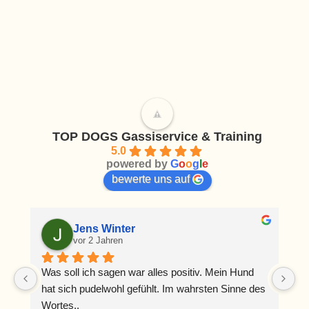
TOP DOGS Gassiservice & Training
5.0
powered by
G
o
o
g
l
e
bewerte uns auf
Jens Winter
vor 2 Jahren
Was soll ich sagen war alles positiv. Mein Hund 
H
hat sich pudelwohl gefühlt. Im wahrsten Sinne des 
se
Wortes.,
v